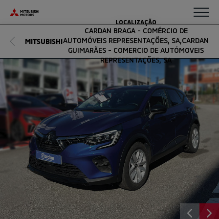
Saltar para o conteúdo
LOCALIZAÇÃO
CARDAN BRAGA - COMÉRCIO DE
AUTOMÓVEIS REPRESENTAÇÕES, SA,CARDAN
MITSUBISHI
GUIMARÃES - COMERCIO DE AUTÓMOVEIS
REPRESENTAÇÕES, SA