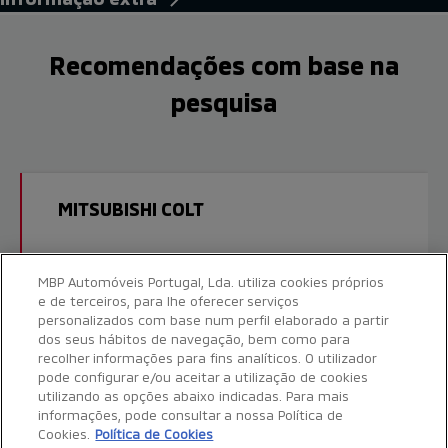
Recomendações com base na
pesquisa
MITSUBISHI COLT
2025 | Gasolina | 25013 Kms
MBP Automóveis Portugal, Lda. utiliza cookies próprios
e de terceiros, para lhe oferecer serviços
15.760 €
personalizados com base num perfil elaborado a partir
dos seus hábitos de navegação, bem como para
P.V.P.
recolher informações para fins analíticos. O utilizador
pode configurar e/ou aceitar a utilização de cookies
utilizando as opções abaixo indicadas. Para mais
informações, pode consultar a nossa Política de
Cookies.
Política de Cookies