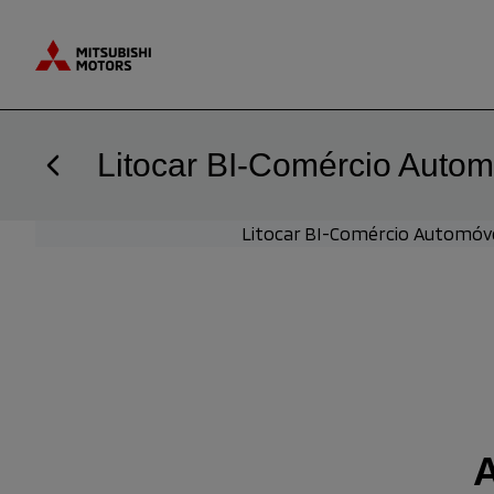
Saltar para o conteúdo
Litocar BI-Comércio Autom
Litocar BI-Comércio Automóve
A