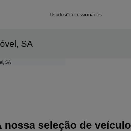
Usados
Concessionários
óvel, SA
l, SA
 nossa seleção de veícul