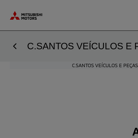
Saltar para o conteúdo
C.SANTOS VEÍCULOS E 
C.SANTOS VEÍCULOS E PEÇAS
A